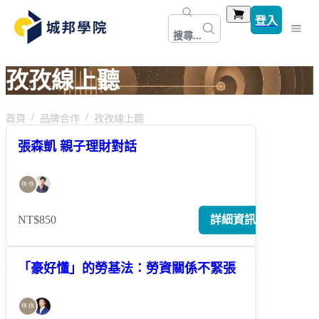
登入
搜尋...
孜孜線上聽
首頁
品牌合作
孜孜線上聽
張森凱 親子理財對話
NT$850
詳細資訊
「豪好懂」的勞基法：勞資關係不緊張