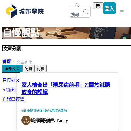
登入
搜尋...
自慢觀點
文章分類
+
全部
首頁
文章列表
全部文章
免費
付費
常見問題
自慢好文
家人檢查出「糖尿病前期」?!關於減醣
AI新知
飲食的誤解
自媒體經營
#
健康飲食
#
蔡明劼
#
減脂
#
減醣
城邦學院總監 Fanny