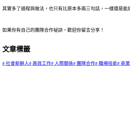
其實多了過程與做法，也只有比原本多兩三句話，一樣還是能
如果你有自己的團隊合作祕訣，歡迎你留言分享！
文章標籤
#
社會新鮮人
#
高效工作
#
人際關係
#
團隊合作
#
職場技能
#
商業
客服信箱：cite_academy@hmg.com.tw