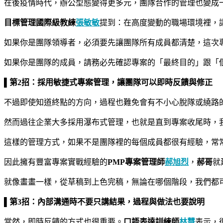
在後疫情時代，辦公型態變得更多元，團隊合作的管理也變成
目標管理國際級教練
張敏敏
提到：在高度變動的職場環境裡，
如果你是團隊領導者，必須要先讓團隊所有成員都清楚，這次
如果你是團隊的成員，請務必先確認專案的「最終目的」跟「
▌第2招：採用敏捷式專案管理，讓團隊可以即時反饋與修正
不過即使知道終點的方向，過程也難免會有不小心脫隊或繞路
然而過往企業大多採用瀑布式管理，也就是直到專案收尾時，
這樣的管理方式，如果不是團隊裡的每個成員都很有經驗，常
因此擁有豐富專案實戰經驗的
PMP專案管理師
郝旭烈
，
郝哥
就
就像畫畫一樣，從草稿到上色完稿，無論在哪個階段，我們都
▌第3招：內部溝通時不要只講結果，過程與做法也要說明
當然，即時反饋的方式也很重要。
口語表達訓練師
林慧
表示，