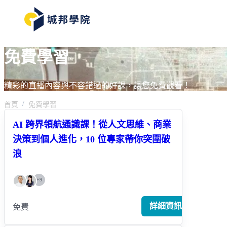
免費學習
精彩的直播內容與不容錯過的好課，讓您免費觀看！
首頁
免費學習
AI 跨界領航通識課！從人文思維、商業
決策到個人進化，10 位專家帶你突圍破
浪
+
9
詳細資訊
免費