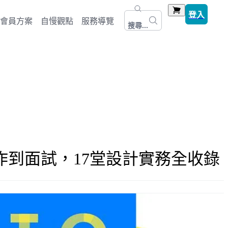
登入
會員方案
自慢觀點
服務導覽
搜尋...
作到面試，17堂設計實務全收錄