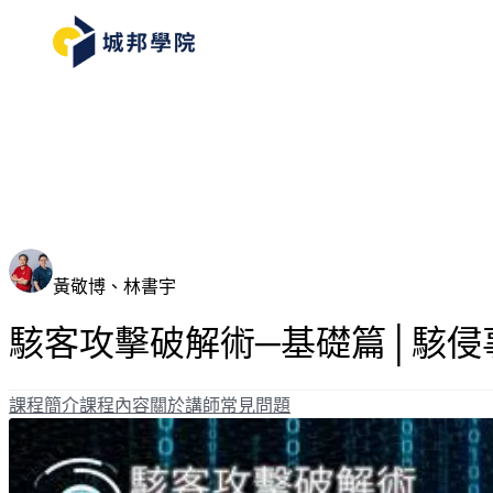
黃敬博、林書宇
駭客攻擊破解術─基礎篇│駭侵
課程簡介
課程內容
關於講師
常見問題