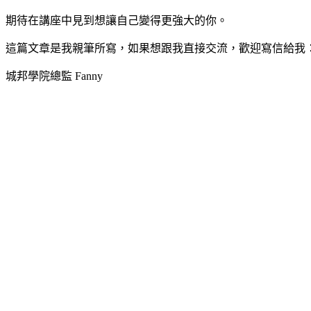
期待在講座中見到想讓自己變得更強大的你。
這篇文章是我親筆所寫，如果想跟我直接交流，歡迎寫信給我
城邦學院總監 Fanny
客服信箱：cite_academy@hmg.com.tw
© 2026 城邦學院 Cité Academy All Rights Reserved.
英屬蓋曼群
使用者條款
．
隱私權政策
Made with ♥ by
無為教育科技股份有限公司．
Teachify