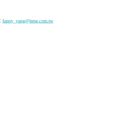
：
fanny_yang@hmg.com.tw
島商家庭傳媒股份有限公司
．
統一編號: 80333064