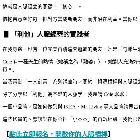
這就是人脈經營的關鍵：「初心」。
懷抱善意與好奇，把對方當成新朋友，而非潛在利益。當你以
▋「利他」人脈經營的實踐者
在我身邊，也有一位完美實踐這套邏輯的朋友，她是「勻漾生活
Cole 有一種天生的熱情（她稱之為「雞婆」），她對人充
得。」
當我策劃「一人創業」系列講座時，關於「資源槓桿與人脈經
除了分享以「利他」為基礎的人脈學，我還請 Cole 聊聊：
一個小品牌，是如何做到與 IKEA、Mr. Living 等大品牌跨界
這些珍貴的、應該記在你心裡「小本本」的實戰經驗，我們限定在
【
點此立即報名，開啟你的人脈槓桿
】