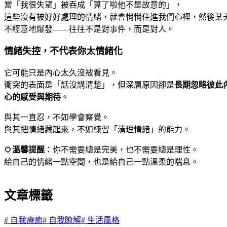
當「我很失望」被吞成「算了啦他不是故意的」，
這些沒有被好好處理的情緒，就會悄悄住進我們心裡，然後某
不經意地爆發——往往不是對事件，而是對人。
情緒失控，不代表你太情緒化
它可能只是內心太久沒被看見。
衝突的表面是「話沒講清楚」，但深層原因卻是
長期忽略彼此
心的感受與期待
。
與其一直忍，不如學會察覺。
與其把情緒藏起來，不如練習「清理情緒」的能力。
🌻
溫馨提醒
：你不需要總是完美，也不需要總是理性。
給自己的情緒一點空間，也是給自己一點溫柔的喘息。
文章標籤
#
自我療癒
#
自我瞭解
#
生活風格