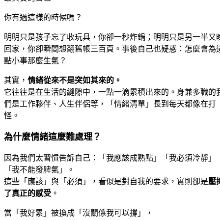
你有過這樣的時候嗎？
明明只是孩子忘了收玩具，你卻一秒炸鍋；明明只是另一半又
回家，你卻瞬間想翻舊帳三百頁。事後自己也疑惑：怎麼會為
點小事那麼生氣？
其實，
情緒從來不是突如其來的。
它往往是在生活的縫隙中，一點一滴累積出來的。身兼多職的
們是工作夥伴、人生伴侶等，「情緒清單」長到每天都像在打
怪。
為什麼情緒這麼難處理？
因為我們太習慣告訴自己：「我應該成熟點」「我必須冷靜」
「我不能發脾氣」。
這些「應該」與「必須」，看似是對自我的要求，實則卻是
壓
了真正的感受
。
當「我好累」被換成「沒關係我可以撐」，