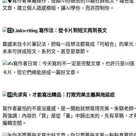
寫作者專屬操作：投餵AI你過去的10篇社群貼文、報告或
文章，建立個人語感模組，讓AI學你，而非控制你。
Linkwriting 寫作法：從卡片到短文再到長文
靈感來自卡片筆記法，把每一段想法都寫成「可組合」的單元
未來可拼成短文、系列文、甚至是章節。
寫作者日常：今天寫的不一定是完整文章，也許只是10張
卡片，但它們總能拼成一篇好文章。
先求有，才能寫出精品：打敗完美主義與拖延症
寫作者最怕的不是沒靈感，是一開始就想寫得完美。朱騏老師
再強調：內容的「質」是從「量」中篩出來的，先有草稿，才
編輯空間。
你不需要每天寫出好文章，你只需要每天寫一點點真實的